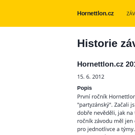
Hornettlon.cz
ZÁ
Historie z
Hornettlon.cz 20
15. 6. 2012
Popis
První ročník Hornettlo
"partyzánský". Začali 
dobře nevěděli, jak na 
ročník závodu měl jen 
pro jednotlivce a týmy