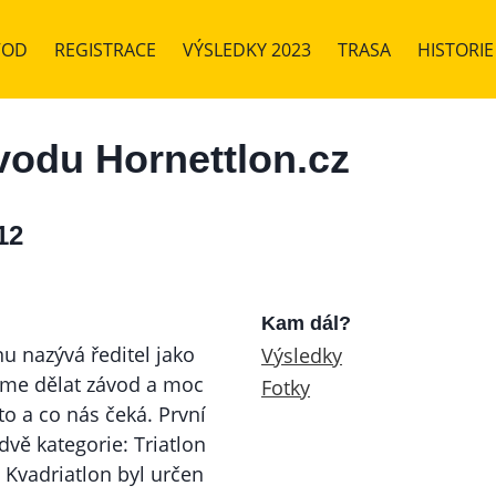
VOD
REGISTRACE
VÝSLEDKY 2023
TRASA
HISTORIE
ávodu Hornettlon.cz
12
Kam dál?
nu nazývá ředitel jako
Výsledky
jsme dělat závod a moc
Fotky
to a co nás čeká. První
dvě kategorie: Triatlon
. Kvadriatlon byl určen