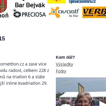
15
Kam dál?
ornettlon.cz a zase více
Výsledky
du radost, celkem 228 z
Fotky
mů na triatlon 6 a stále
ší inline kvadriatlon 29.