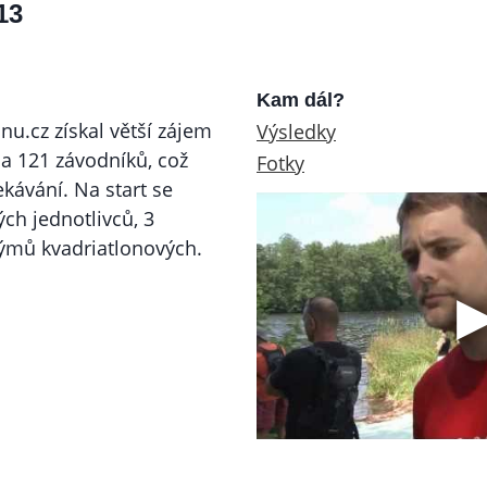
13
Kam dál?
nu.cz získal větší zájem
Výsledky
 a 121 závodníků, což
Fotky
ekávání. Na start se
ých jednotlivců, 3
týmů kvadriatlonových.