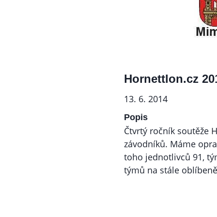
Hornettlon.cz 20
13. 6. 2014
Popis
Čtvrtý ročník soutěže H
závodníků. Máme oprav
toho jednotlivců 91, tý
týmů na stále oblíbeněj