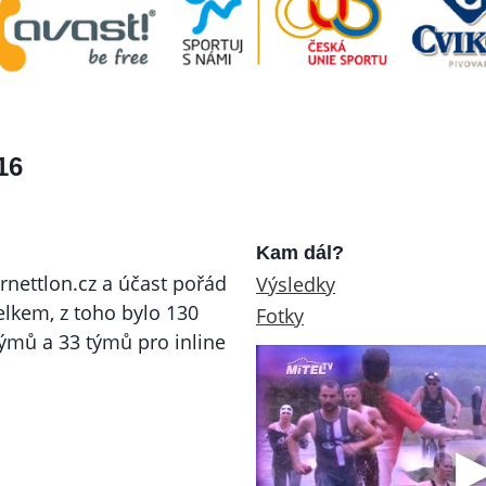
16
Kam dál?
rnettlon.cz a účast pořád
Výsledky
elkem, z toho bylo 130
Fotky
 týmů a 33 týmů pro inline